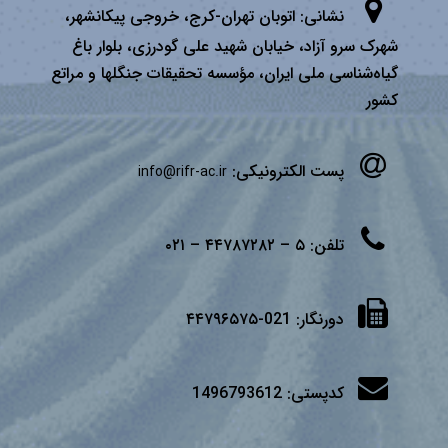
نشانی:
اتوبان تهران­-كرج، خروجی پیكانشهر،
شهرک سرو آزاد، خیابان شهید علی گودرزی، بلوار باغ
گیاه‌شناسی ملی ایران، مؤسسه تحقیقات جنگلها و مراتع
كشور
پست الکترونیکی:
info@rifr-ac.ir
تلفن:
۵ – ۴۴۷۸۷۲۸۲ – ۰۲۱
دورنگار:
021-۴۴۷۹۶۵۷۵
کدپستی:
1496793612