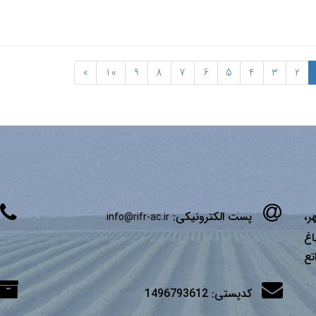
»
10
9
8
7
6
5
4
3
2
ر،
پست الکترونیکی:
info@rifr-ac.ir
اغ
تع
کدپستی:
1496793612