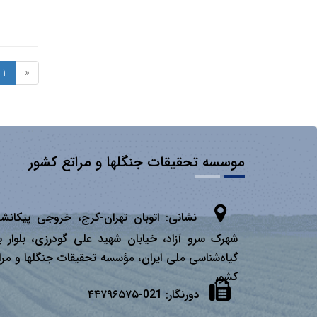
1
«
موسسه تحقیقات جنگلها و مراتع کشور
نشانی:
اتوبان تهران­-كرج، خروجی پیكانشه
شهرک سرو آزاد، خیابان شهید علی گودرزی، بلوار ب
گیاه‌شناسی ملی ایران، مؤسسه تحقیقات جنگلها و مرا
كشور
دورنگار:
021-۴۴۷۹۶۵۷۵