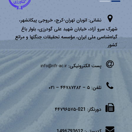
نشانی:
اتوبان تهران­-كرج، خروجی پیكانشهر،
شهرک سرو آزاد، خیابان شهید علی گودرزی، بلوار باغ
گیاه‌شناسی ملی ایران، مؤسسه تحقیقات جنگلها و مراتع
كشور
پست الکترونیکی:
info@rifr-ac.ir
تلفن:
۵ – ۴۴۷۸۷۲۸۲ – ۰۲۱
دورنگار:
021-۴۴۷۹۶۵۷۵
کدپستی:
1496793612