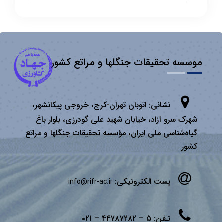
موسسه تحقیقات جنگلها و مراتع کشور
نشانی:
اتوبان تهران­-كرج، خروجی پیكانشهر،
شهرک سرو آزاد، خیابان شهید علی گودرزی، بلوار باغ
گیاه‌شناسی ملی ایران، مؤسسه تحقیقات جنگلها و مراتع
كشور
پست الکترونیکی:
info@rifr-ac.ir
تلفن:
۵ – ۴۴۷۸۷۲۸۲ – ۰۲۱