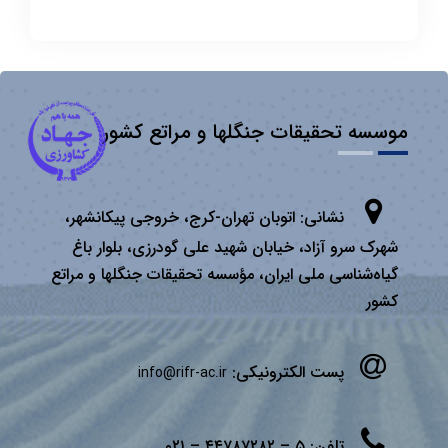
موسسه تحقیقات جنگلها و مراتع کشور
نشانی:
اتوبان تهران­-كرج، خروجی پیكانشهر،
شهرک سرو آزاد، خیابان شهید علی گودرزی، بلوار باغ
گیاه‌شناسی ملی ایران، مؤسسه تحقیقات جنگلها و مراتع
كشور
پست الکترونیکی:
info@rifr-ac.ir
تلفن:
۵ – ۴۴۷۸۷۲۸۲ – ۰۲۱