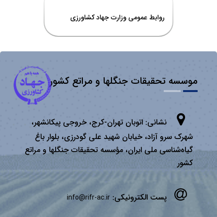
روابط عمومی وزارت جهاد کشاورزی
موسسه تحقیقات جنگلها و مراتع کشور
نشانی:
اتوبان تهران­-كرج، خروجی پیكانشهر،
شهرک سرو آزاد، خیابان شهید علی گودرزی، بلوار باغ
گیاه‌شناسی ملی ایران، مؤسسه تحقیقات جنگلها و مراتع
كشور
پست الکترونیکی:
info@rifr-ac.ir