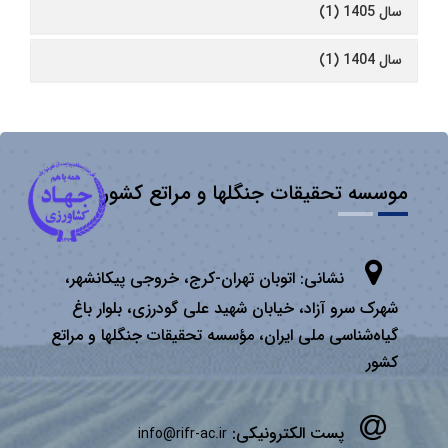
سال 1405 (1)
سال 1404 (1)
موسسه تحقیقات جنگلها و مراتع کشور
نشانی:
اتوبان تهران­-كرج، خروجی پیكانشهر،
شهرک سرو آزاد، خیابان شهید علی گودرزی، بلوار باغ
گیاه‌شناسی ملی ایران، مؤسسه تحقیقات جنگلها و مراتع
كشور
پست الکترونیکی:
info@rifr-ac.ir