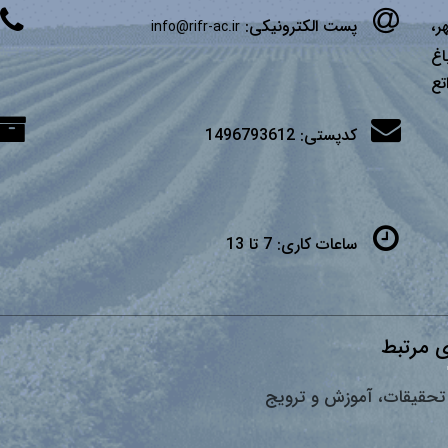
ر،
پست الکترونیکی:
info@rifr-ac.ir
اغ
تع
کدپستی:
1496793612
ساعات کاری:
7 تا 13
 مرتبط
تحقیقات، آموزش و ترویج