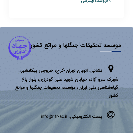
فروشگاه اینترنتی
موسسه تحقیقات جنگلها و مراتع کشور
نشانی:
اتوبان تهران­-كرج، خروجی پیكانشهر،
شهرک سرو آزاد، خیابان شهید علی گودرزی، بلوار باغ
گیاه‌شناسی ملی ایران، مؤسسه تحقیقات جنگلها و مراتع
كشور
پست الکترونیکی:
info@rifr-ac.ir