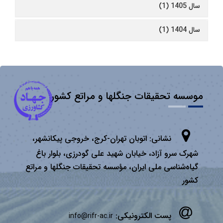
سال 1405 (1)
سال 1404 (1)
موسسه تحقیقات جنگلها و مراتع کشور
نشانی:
اتوبان تهران­-كرج، خروجی پیكانشهر،
شهرک سرو آزاد، خیابان شهید علی گودرزی، بلوار باغ
گیاه‌شناسی ملی ایران، مؤسسه تحقیقات جنگلها و مراتع
كشور
پست الکترونیکی:
info@rifr-ac.ir