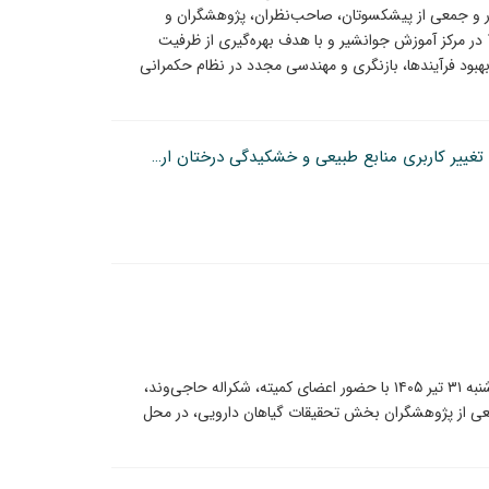
 و جمعی از پیشکسوتان، صاحب‌نظران، پژوهشگران و
نمایندگان تشکل‌های مردم نهاد، یکشنبه 11 مرداد 1405 در مرکز آموزش جوانشیر و با هدف بهره‌گیری از ظرفیت
بود فرآیندها، بازنگری و مهندسی مجدد در نظام حکمرانی
هشدار نسبت به بهره برداری بی رویه از منابع آبی، تغییر کاربری منابع طبیعی و خشکیدگی درختان ارس در دماوند
یکصد و بیست‌وهفتمین جلسه کمیته معرفی رقم، چهارشنبه ۳۱ تیر ۱۴۰۵ با حضور اعضای کمیته، شکراله حاجی‌وند،
ی از پژوهشگران بخش تحقیقات گیاهان دارویی، در محل