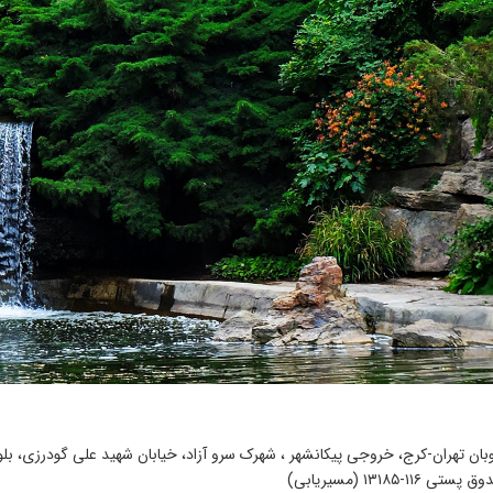
بان تهران­-کرج، خروجی پیکانشهر ، شهرک سرو آزاد، خیابان شهید علی گودرزی، بلوا
۱۱۶-۱۳۱۸۵ (مسیریابی)