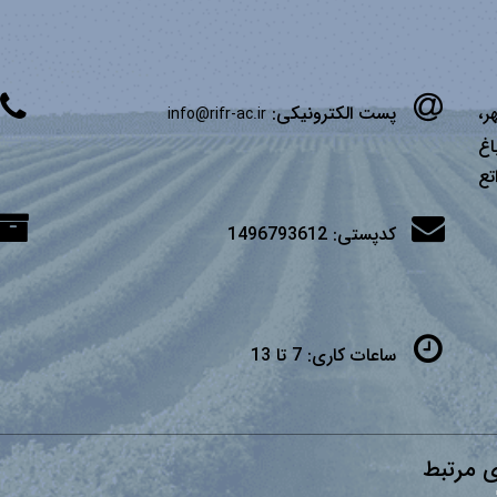
ر،
پست الکترونیکی:
info@rifr-ac.ir
اغ
تع
کدپستی:
1496793612
ساعات کاری:
7 تا 13
 مرتبط