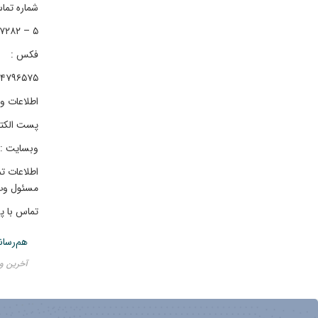
شماره تم
۵ – ۴۴۷۸۷۲۸۲ – ۰۲۱
فکس :
۴۷۹۶۵۷۵ – ۰۲۱
اطلاعات و
پست الکترونیک : r
وبسایت : ww.rifr-ac.ir
اطلاعات ت
مسئول وب سای
تماس با پشتی
هم‌رسان
آخرین ویرایش ۲۵