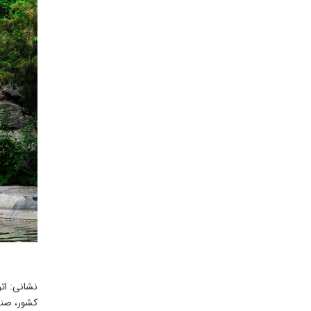
نشانی: اتو
کشور، صندوق پستی 