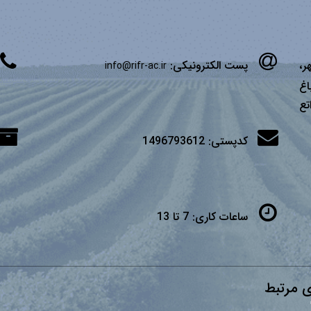
ر،
پست الکترونیکی:
info@rifr-ac.ir
اغ
تع
کدپستی:
1496793612
ساعات کاری:
7 تا 13
 مرتبط