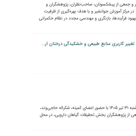
 و جمعی از پیشکسوتان، صاحب‌نظران، پژوهشگران و
نمایندگان تشکل‌های مردم نهاد، یکشنبه 11 مرداد 1405 در مرکز آموزش جوانشیر و با هدف بهره‌گیری از ظرفیت
بود فرآیندها، بازنگری و مهندسی مجدد در نظام حکمرانی
هشدار نسبت به بهره برداری بی رویه از منابع آبی، تغییر کاربری منابع طبیعی و خشکیدگی درختان ارس در دماوند
یکصد و بیست‌وهفتمین جلسه کمیته معرفی رقم، چهارشنبه ۳۱ تیر ۱۴۰۵ با حضور اعضای کمیته، شکراله حاجی‌وند،
ی از پژوهشگران بخش تحقیقات گیاهان دارویی، در محل