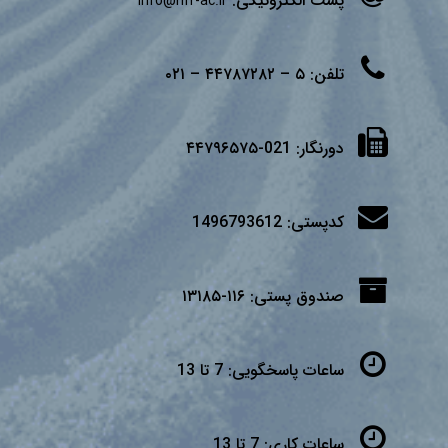
پست الکترونیکی:
info@rifr-ac.ir
تلفن:
۵ – ۴۴۷۸۷۲۸۲ – ۰۲۱
دورنگار:
021-۴۴۷۹۶۵۷۵
کدپستی:
1496793612
صندوق پستی:
۱۱۶-۱۳۱۸۵
ساعات پاسخگویی:
7 تا 13
ساعات کاری:
7 تا 13