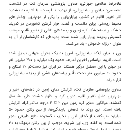
غلامرضا صالحی جوزانی، معاون پژوهشی سازمان تات در نشست
تخصصی: بیابان و بیابان‌زایی؛ از تهدید تا فرصت- با اشاره به تشدید
آثار تغییر اقلیم در کشور، بیابان‌زایی را یکی از مهم‌ترین چالش‌های
محیط زیستی ایران دانست و گفت: قرار گرفتن کشورمان در کمربند
خشک و نیمه‌خشک کره زمین و پیامدهای ناشی از تغییر اقلیم، موجب
گسترش پدیده بیابان‌زایی شده است؛ پدیده‌ای که کارشناسان از آن به
عنوان - زلزله خاموش - یاد می‌کنند.
وی با بیان اینکه بیابان‌زایی، امروز به یک بحران جهانی تبدیل شده
است، افزود: براساس آخرین آمارها، حدود یک میلیارد و ۳۰۰ میلیون نفر
در جهان با این معضل درگیر هستند. در ایران نیز دست‌کم ۲۰ استان و
حدود ۲۰ میلیون نفر تحت تأثیر پیامدهای ناشی از پدیده بیابان‌زایی
قرار دارند.
معاون پژوهشی سازمان تات، افزایش دمای زمین در دهه‌های اخیر را
مهم‌ترین عامل تغییر اقلیم عنوان کرد و اظهار داشت: طی ۵۰ سال
گذشته، میانگین دمای کره زمین بین ۲ تا ۳ درجه سانتی‌گراد افزایش
یافته است. این روند به کاهش بارندگی‌ها، از بین رفتن حدود ۵۰
میلیارد مترمکعب از ذخایر آبی و تخریب گسترده منابع طبیعی منجر
شده است. به گفته وی، این شرایط موجب از بین رفتن نزدیک به ۳۰
درصد از تنوع زیستی جهان شده و ایران نیز به دلیل شرایط جغرافیایی