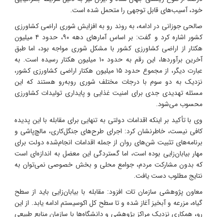
خود، آسیب‌های قابل توجهی را متحمل شده است.
صالحی جوزانی در ادامه، به روند رو به افزایش شوری اراضی کشاورزی
کشور اشاره کرد و گفت: بر اساس آمارهای دهه ۹۰، حدود ۴ میلیون
هکتار از اراضی کشاورزی کشور با مشکل شوری مواجه بود، اما طبق
آخرین برآوردها، این رقم به حدود ۱۰ میلیون هکتار رسیده است. به
عبارت دیگر، از مجموع حدود ۱۵ میلیون هکتار اراضی کشاورزی کشور،
نزدیک به دو سوم با درجات مختلف شوری روبه‌رو هستند که این
مسئله تهدیدی جدی برای امنیت غذایی و پایداری تولیدات کشاورزی
محسوب می‌شود.
وی با تأکید بر اینکه اقدامات دولتی به تنهایی برای مقابله با این پدیده
کافی نیست، خاطرنشان کرد: اجرای طرح‌های جنگل‌کاری، مالچ‌پاشی و
برنامه‌های تثبیت شن‌های روان از جمله اقدامات انجام‌شده دولت برای
مهار بیابان‌زایی بوده است، اما گستردگی این معضل به اندازه‌ای است
که بدون مشارکت مردم، جوامع محلی و بخش خصوصی نمی‌توان به
نتایج مطلوب دست یافت.
معاون پژوهشی سازمان تات افزود: مقابله با بیابان‌زایی باید از سطح
گیاه، مزرعه و آبخیز آغاز شده و تا سطح کل اکوسیستم ادامه یابد. از این
رو، همکاری نزدیک مراکز پژوهشی و دانشگاه‌ها با سازمان منابع طبیعی