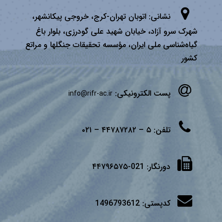
نشانی:
اتوبان تهران­-كرج، خروجی پیكانشهر،
شهرک سرو آزاد، خیابان شهید علی گودرزی، بلوار باغ
گیاه‌شناسی ملی ایران، مؤسسه تحقیقات جنگلها و مراتع
كشور
پست الکترونیکی:
info@rifr-ac.ir
تلفن:
۵ – ۴۴۷۸۷۲۸۲ – ۰۲۱
دورنگار:
021-۴۴۷۹۶۵۷۵
کدپستی:
1496793612