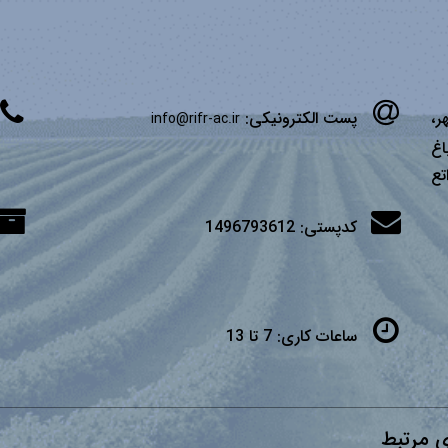
ر،
پست الکترونیکی:
info@rifr-ac.ir
اغ
تع
کدپستی:
1496793612
ساعات کاری:
7 تا 13
 مرتبط