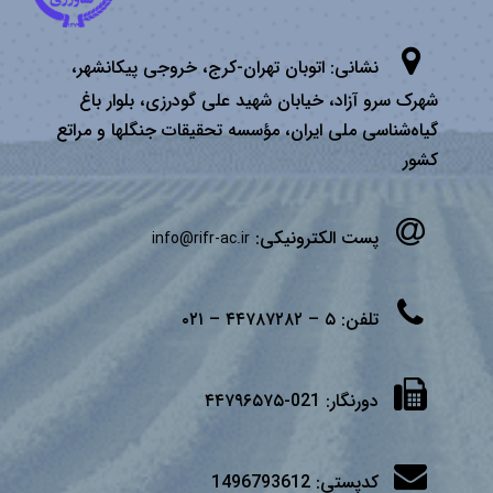
نشانی:
اتوبان تهران­-كرج، خروجی پیكانشهر،
شهرک سرو آزاد، خیابان شهید علی گودرزی، بلوار باغ
گیاه‌شناسی ملی ایران، مؤسسه تحقیقات جنگلها و مراتع
كشور
پست الکترونیکی:
info@rifr-ac.ir
تلفن:
۵ – ۴۴۷۸۷۲۸۲ – ۰۲۱
دورنگار:
021-۴۴۷۹۶۵۷۵
کدپستی:
1496793612