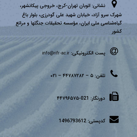
نشانی:
اتوبان تهران­-كرج، خروجی پیكانشهر،
شهرک سرو آزاد، خیابان شهید علی گودرزی، بلوار باغ
گیاه‌شناسی ملی ایران، مؤسسه تحقیقات جنگلها و مراتع
كشور
پست الکترونیکی:
info@rifr-ac.ir
تلفن:
۵ – ۴۴۷۸۷۲۸۲ – ۰۲۱
دورنگار:
021-۴۴۷۹۶۵۷۵
کدپستی:
1496793612