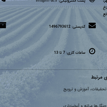
ر،
پست الکترونیکی:
info@rifr-ac.ir
اغ
تع
کدپستی:
1496793612
ساعات کاری:
7 تا 13
 مرتبط
تحقیقات، آموزش و ترویج
جنگل‌ها مراتع و آبخیزداری