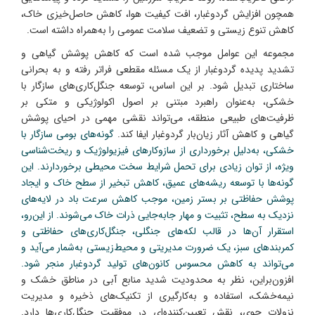
همچون افزایش گردوغبار، افت کیفیت هوا، کاهش حاصل‌خیزی خاک،
کاهش تنوع زیستی و تضعیف سلامت عمومی را به‌همراه داشته است.
مجموعه این عوامل موجب شده است که کاهش پوشش گیاهی و
تشدید پدیده گردوغبار از یک مسئله مقطعی فراتر رفته و به بحرانی
ساختاری تبدیل شود. بر این اساس، توسعه جنگل‌کاری‌های سازگار با
خشکی، به‌عنوان راهبرد مبتنی بر اصول اکولوژیکی و متکی بر
ظرفیت‌های طبیعی منطقه، می‌تواند نقشی مهمی در احیای پوشش
گیاهی و کاهش آثار زیان‌بار گردوغبار ایفا کند.
گونه‌های بومی سازگار با
خشکی، به‌دلیل برخورداری از سازوکارهای فیزیولوژیک و ریخت‌شناسی
ویژه، از توان زیادی برای تحمل شرایط سخت محیطی برخوردارند. این
گونه‌ها با توسعه ریشه‌های عمیق، کاهش تبخیر از سطح خاک و ایجاد
پوشش حفاظتی بر بستر زمین، موجب کاهش سرعت باد در لایه‌های
نزدیک به سطح، تثبیت و مهار جابه‌جایی ذرات خاک می‌شوند. از این‌رو،
استقرار آن‌ها در قالب لکه‌های جنگلی، جنگل‌کاری‌های حفاظتی و
کمربندهای سبز، یک ضرورت مدیریتی و محیط‌زیستی به‌شمار می‌آید و
می‌تواند به کاهش محسوس کانون‌های تولید گردوغبار منجر شود.
افزون‌براین، نظر به محدودیت شدید منابع آبی در مناطق خشک و
نیمه‌خشک، استفاده و به‌کارگیری از تکنیک‌های ذخیره و مدیریت
نزولات جوی، نقش تعیین‌کننده‌ای در موفقیت جنگل‌کاری‌ها دارد.