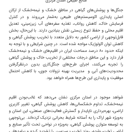
منابع طبیعی استان مرکزی
جنگل‌ها و پوشش‌های گیاهی در مناطق خشک و نیمه‌خشک از ارکان
اصلی پایداری اکوسیستم‌های طبیعی به‌شمار می‌روند و در کنترل
فرسایش خاک، کاهش رواناب، تغذیه سفره‌های آب زیرزمینی، تعدیل
اقلیم محلی و حفظ تنوع زیستی نقش بنیادین دارند. با این‌حال، بخش
قابل‌توجهی از اراضی کشور به دلایل متعدد با تخریب پوشش گیاهی و
کاهش توان اکولوژیک مواجه شده است. در چنین شرایطی و با توجه به
اینکه حدود ۸۰ درصد مساحت ایران در اقلیم‌های خشک و نیمه‌خشک
قرار دارد و این مناطق درجات مختلفی از تخریب خاک و پوشش گیاهی
را تجربه می‌کنند، اجرای طرح‌های جنگل‌کاری بدون درنظرگرفتن
محدودیت‌های آبی و مدیریت بهینه نزولات جوی، با کاهش احتمال
موفقیت و پایداری این طرح‌ها همراه خواهد بود.
شواهد موجود در استان مرکزی نشان می‌دهد که غالب‌بودن اقلیم
نیمه‌خشک، تداوم خشکسالی‌ها، کاهش پوشش گیاهی، تغییر کاربری
اراضی، بهره‌برداری ناپایدار و گسترش فعالیت‌های صنعتی، این استان و
به‌ویژه شهر اراک را به آستانه شرایط بحرانی نزدیک کرده‌اند. بی‌توجهی
به توسعه متوازن پوشش گیاهی، به‌ویژه در نواحی تحت تأثیر صنایع و
اراضی تخریب‌شده، روند تخریب سرزمین را تشدید کرده و پیامدهایی