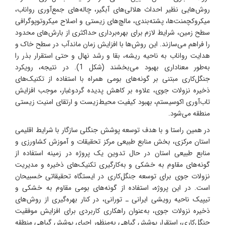
روش‌هایی نظیر احداث هلالی‌های آبگیر، چاله‌های جمع‌آوری رواناب،
میکروکچمنت‌ها، پشته‌بندی، مالچ‌های زیستی و اصلاح میکروتوپوگرافی
سطح زمین، شرایط لازم برای بهره‌برداری حداکثری از بارش‌های محدود
را فراهم می‌سازند. این روش‌ها با افزایش زمان ماندآب در سطح خاک و
هدایت رواناب به ناحیه ریشه، بقا و رشد نهال و حتی استقرار بذر را
به‌طور معناداری بهبود می‌بخشند (شکل 1). در نتیجه، رویکرد
جنگل‌کاری مبتنی بر گونه‌های بومی همراه با استفاده از تکنیک‌های
ذخیره نزولات جوی، علاوه بر کاهش پدیده گردوغبار، موجب افزایش
تاب‌آوری اکوسیستم، بهبود کیفیت محیط‌زیست و ارتقای امنیت زیستی
منطقه می‌شود.
در همین راستا و با هدف توسعه پوشش جنگلی سازگار با شرایط اقلیمی
استان مرکزی، بخش منابع طبیعی مرکز تحقیقات و آموزش کشاورزی و
منابع طبیعی استان در حال تدوین یک پروژه در زمینه استفاده از
گونه‌های مقاوم به خشکی و به‌کارگیری تکنیک‌های ذخیره و مدیریت
نزولات جوی برای توسعه جنگل‌کاری در ایستگاه تحقیقاتی خسبیحان
است. در این پروژه، استفاده از گونه‌های بومی مقاوم به خشکی و
تیپیک ناحیه رویشی ایرانی ـ تورانی، در کنار بهره‌گیری از روش‌های
ذخیره نزولات جوی، به‌عنوان راهکاری کاربردی برای افزایش موفقیت
جنگل‌کاری، استقرار پوشش گیاهی به‌منظور احیای پوشش گیاهی منطقه