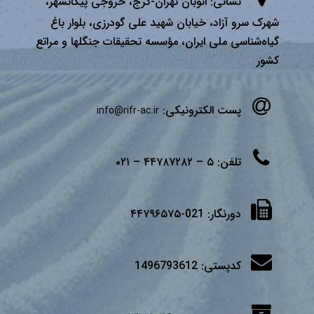
نشانی:
اتوبان تهران­-كرج، خروجی پیكانشهر،
شهرک سرو آزاد، خیابان شهید علی گودرزی، بلوار باغ
گیاه‌شناسی ملی ایران، مؤسسه تحقیقات جنگلها و مراتع
كشور
پست الکترونیکی:
info@rifr-ac.ir
تلفن:
۵ – ۴۴۷۸۷۲۸۲ – ۰۲۱
دورنگار:
021-۴۴۷۹۶۵۷۵
کدپستی:
1496793612