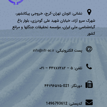
نشانی:
اتوبان تهران­-كرج، خروجی پیكانشهر،
شهرک سرو آزاد، خیابان شهید علی گودرزی، بلوار باغ
گیاه‌شناسی ملی ایران، مؤسسه تحقیقات جنگلها و مراتع
كشور
پست الکترونیکی:
info@rifr-ac.ir
تلفن:
۵ – ۴۴۷۸۷۲۸۲ – ۰۲۱
دورنگار:
021-۴۴۷۹۶۵۷۵
کدپستی:
1496793612