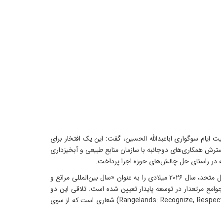
یام سوگواری اباعبدالله الحسین، گفت: این یک افتخار برای
رش همکاری‌های دوجانبه با سازمان منابع طبیعی و آبخیزداری
 در راستای حل چالش‌های حوزه اجرا پرداخت.
علیزاده ضمن اشاره به این نکته که امروز به بهانه گرامی‌داشت روز جهانی مقابله با بیابان‌زایی و خشکسالی دور هم جمع شده‌ایم افزود: سازمان ملل متحد، سال ۲۰۲۶ میلادی را به عنوان «سال بین‌المللی مراتع و
امع مرتعدار در توسعه پایدار تعیین شده است. تلاقی این دو
مناسبت ایجاب کرده است که شعار امسال روز جهانی مقابله با بیابان‌زایی و خشکسالی در زمینه مرتع باشد: بازشناسی، احترام و احیاء (Rangelands: Recognize, Respect, Restore) شعاری است که از سوی