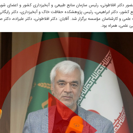
است این نشست تخصصی، شنبه 30 خرداد 1405 با حضور دکتر افلاطونی، رئیس سازمان منابع طبیعی و آبخیزدا
اتع کشور، دکتر ابراهیمی، رئیس پژوهشکده حفاظت خاک و آبخیزداری، دکتر رایگان
می و کارشناسان مؤسسه برگزار شد. آقایان: دکتر افلاطونی، دکتر علیزاده، دکتر
 علمی، همراه بود.