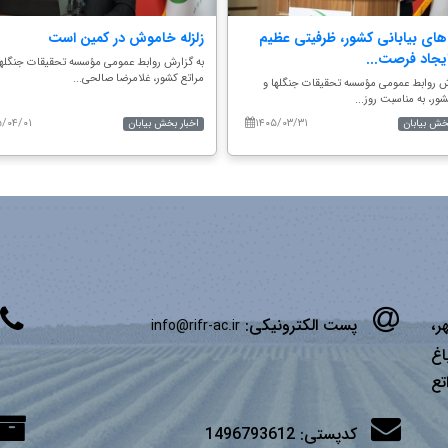
های بیابانی کشور، ظرفیتی عظیم
زلزله خاموش در کمین است
ایجاد فرصت...
به گزارش روابط عمومی مؤسسه تحقیقات جنگلها
مراتع کشور، غلامرضا صالحی...
ش روابط عمومی مؤسسه تحقیقات جنگلها و
شور، به مناسبت روز...
۵/۰۴/۰۱
۱۴۰۵/۰۳/۳۱
بخش بیابان
اخبار بخش بیابان
ر،
پست الکترونیکی:
info@rifr-ac.ir
اغ
تع
کدپستی:
1496793612