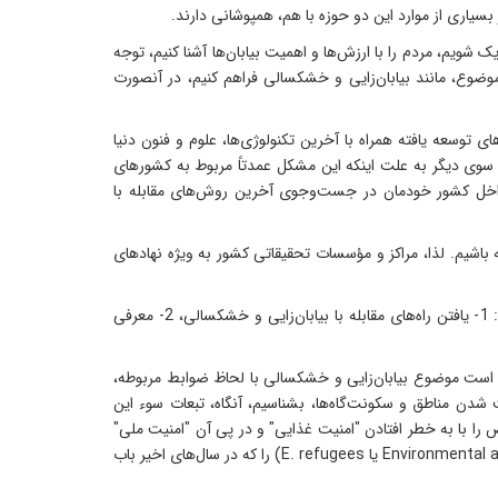
سیاری از موارد این دو حوزه با هم، همپوشانی دارند.
یک شویم، مردم را با ارزش‌ها و اهمیت بیابان‌ها آشنا کنیم، توجه
موضوع، مانند بیابان‌زایی و خشکسالی فراهم کنیم، در آنصورت
 توسعه یافته همراه با آخرین تکنولوژی‌ها، علوم و فنون دنیا
 سوی دیگر به علت اینکه این مشکل عمدتاً مربوط به کشورهای
در داخل کشور خودمان در جست‌وجوی آخرین روش‌های مقابله با
 باشیم. لذا، مراکز و مؤسسات تحقیقاتی کشور به ویژه نهادهای
علیزاده در ادامه به تلاش محققان برای رسیدن به دو هدف تأکید کرد و اظهار داشت: باید پژوهشگران تلاش کنند تا دو هدف اصلی محقق شود: 1- یافتن راه‌های مقابله با بیابان‌زایی و خشکسالی، 2- معرفی
 است موضوع بیابان‌زایی و خشکسالی با لحاظ ضوابط مربوطه،
ت شدن مناطق و سکونت‌گاه‌ها، بشناسیم، آنگاه، تبعات سوء این
رض را با به خطر افتادن "امنیت غذایی" و در پی آن "امنیت ملی"
تبیین کنیم. وی افزود: واژه‌هایی مانند "امنیت زیست‌محیطی" (Environmental Security) و مفاهیمی مانند "پناهندگی زیست‌محیطی" (Environmental asylum یا E. refugees) را که در سال‌های اخیر باب