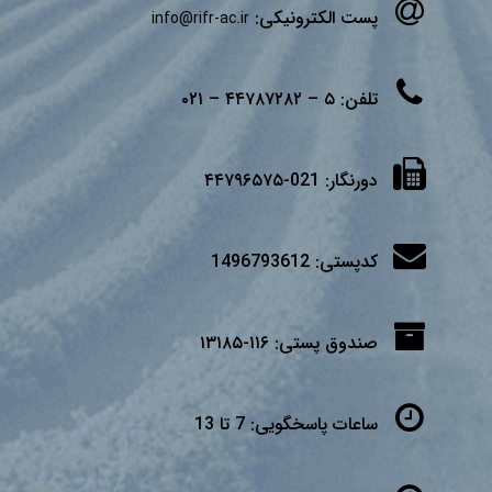
پست الکترونیکی:
info@rifr-ac.ir
تلفن:
۵ – ۴۴۷۸۷۲۸۲ – ۰۲۱
دورنگار:
021-۴۴۷۹۶۵۷۵
کدپستی:
1496793612
صندوق پستی:
۱۱۶-۱۳۱۸۵
ساعات پاسخگویی:
7 تا 13