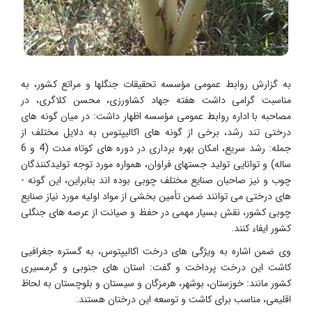
به گزارش روابط عمومی مؤسسه تحقیقات جنگلها و مراتع کشور، به
مناسبت گرامی‌ داشت هفته جهاد کشاورزی، محسن کلاگری، در
مصاحبه با اداره روابط عمومی مؤسسه اظهار داشت: در میان گونه ­های
درختی تند رشد، برخی از گونه­ های اکالیپتوس به­ دلایل مختلف از
جمله: رشد سریع، امکان بهره ­برداری در دوره‌ های کوتاه ­مدت (4 و 6
ساله) و توانایی تولید جستهای فراوان، همواره مورد توجه تولیدکنندگان
چوب و نیز صاحبان صنایع مختلف چوبی بوده ­اند بنابراین، این گونه ­
های درختی می ‌توانند ضمن تأمین بخشی از مواد اولیه مورد نیاز صنایع
چوبی کشور، نقش بسیار مهمی در حفظ و صیانت از عرصه‌ های جنگلی
کشور ایفاء کنند.
وی ضمن اشاره به ویژگی‌ های درخت اکالیپتوس، به گستره جغرافیی
کاشت این درخت پرداخت و گفت: استان‌ های جنوبی و گرمسیری
کشور مانند: خوزستان، بوشهر، هرمزگان و سیستان و بلوچستان به لحاظ
اقلیمی، مناسب برای کاشت و توسعه این درختان هستند.