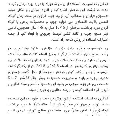
کلاگری به امتیازات استفاده از روش شاخه­زاد با دوره بهره ­برداری کوتاه­
مدت در کاشت این درختان اشاره کرد و افزود: توانایی و امکان تولید
جستهای فراوان و متعاقب آن، تولید چوب فراوان در مدت زمان کوتاه،
کاهش رقابت اقتصادی بین تولید چوب و محصولات زراعی با کوتاه
کردن دوره برداشت درختان از 15-10 سال به 6-4 سال همچنین، تأمین
نیاز صنایع چوب و کاغذ کشور توسط چوبهای با ابعاد کم، از جمله
امتیازات استفاده از روش شاخه ‌زاد است.
وی درخصوص برخی عوامل مؤثر در افزایش عملکرد تولید چوب در
واحد سطح اظهار داشت: نوع گونه و نیز فاصله کاشت مناسب، نقش
مهمی در تولید این نوع محصولات چوبی دارد به طوریکه معمولاً در این
روش، نهالهای اکالیپتوس در فاصله 1.5×1 یا 1.5×2 متر از یکدیگر کاشته
میشوند و پس از کف­بر کردن درختان، مجدداً از محل کُنده،­ جستهای
جدید بوجود می‌آیند و مدیریت جستها به روش باقی‌گذاشتن 2 تا 3
جست روی هر پایه، موجب می‌شود این جستها از تمامی مواد غذایی و
انرژی گیاه استفاده کرده و از رشد مطلوبی برخوردار شوند.
کلاگری به اهداف استفاده از این روش پرداخت و افزود: در این سیستم،
هدف تولید چوبهای کم ‌قطر (بیش از 5 سانتی­متر) با دوره برداشت
کوتاه (چهار تا شش سال) برای استفاده در صنایع نئوپان، ام دی اف و