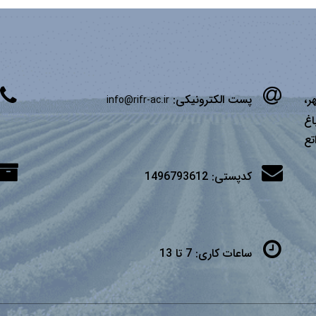
ر،
پست الکترونیکی:
info@rifr-ac.ir
اغ
تع
کدپستی:
1496793612
ساعات کاری:
7 تا 13