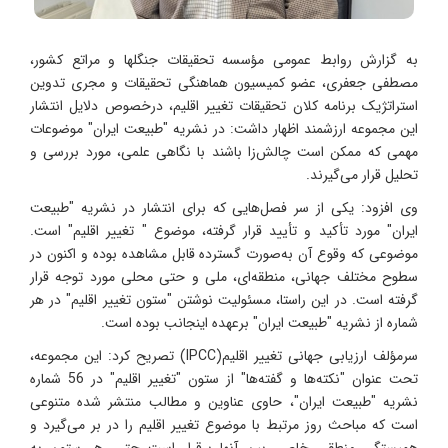
به گزارش روابط عمومی مؤسسه تحقیقات جنگلها و مراتع کشور،
مصطفی جعفری، عضو کمیسیون هماهنگی تحقیقات و مجری تدوین
استراتژیک برنامه کلان تحقیقات تغییر اقلیم، درخصوص دلایل انتشار
این مجموعه ارزشمند اظهار داشت: در نشریه "طبیعت ایران" موضوعات
مهمی که ممکن است چالش‌زا باشند با نگاهی علمی، مورد بررسی و
تحلیل قرار می‌گیرند.
وی افزود: یکی از سر فصل‌هایی که برای انتشار در نشریه "طبیعت
ایران" مورد تأکید و تأیید قرار گرفته، موضوع " تغییر اقلیم" است.
موضوعی که وقوع آن به‌صورت گسترده قابل مشاهده بوده و اکنون در
سطوح مختلف جهانی، منطقه‌ای، ملی و حتی محلی مورد توجه قرار
گرفته است. در این راستا، مسئولیت نوشتن "ستون تغییر اقلیم" در هر
شماره از نشریه "طبیعت ایران" برعهده اینجانب بوده است.
سرمؤلف ارزیابی جهانی تغییر اقلیم(IPCC) تصریح کرد: این مجموعه،
تحت عنوان "نکته‌ها و گفته‌ها" از ستون "تغییر اقلیم" در 56 شماره
نشریه "طبیعت ایران"، حاوی عناوین و مطالب منتشر شده متنوعی
است که مباحث روز مرتبط با موضوع تغییر اقلیم را در بر می‌گیرد و
همبستگی منطقی خاصی بین آنها برقرار است حتی، هر ستون به