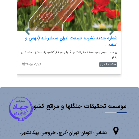
شماره‌ جدید نشریه طبیعت ایران منتشر شد (بهمن و
شماره
اسف...
آبان..
ر اساس
روابط عمومی موسسه تحقیقات جنگلها و مراتع کشور، به اطلاع علاقمندان
شماره جاری: دوره 10، شماره 
به م...
۱۴۰۵/۰۱/۲۶
۱۴۰
صفحه اصلی
صفحه 
موسسه تحقیقات جنگلها و مراتع کشور
نشانی:
اتوبان تهران­-كرج، خروجی پیكانشهر،