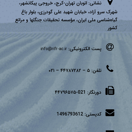
نشانی:
اتوبان تهران­-كرج، خروجی پیكانشهر،
شهرک سرو آزاد، خیابان شهید علی گودرزی، بلوار باغ
گیاه‌شناسی ملی ایران، مؤسسه تحقیقات جنگلها و مراتع
كشور
پست الکترونیکی:
info@rifr-ac.ir
تلفن:
۵ – ۴۴۷۸۷۲۸۲ – ۰۲۱
دورنگار:
021-۴۴۷۹۶۵۷۵
کدپستی:
1496793612