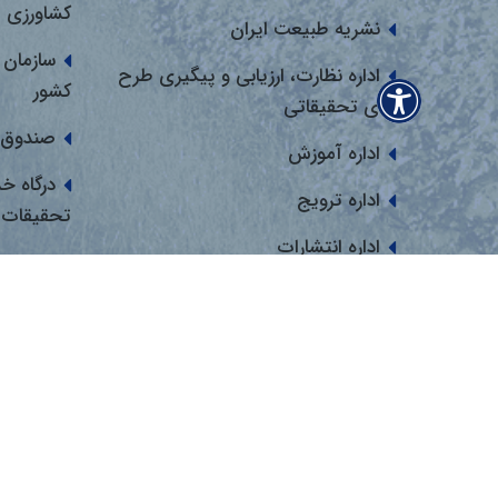
کشاورزی
نشریه طبیعت ایران
سازمان 
اداره نظارت، ارزیابی و پیگیری طرح
کشور
های تحقیقاتی
صندوق 
اداره آموزش
درگاه خ
اداره ترویج
تحقیقات
اداره انتشارات
انجمن 
اداره روابط عمومی
اداره روابط بین المل
اداره تجاری سازی و انتقال فناوری
گروه فناوری اطلاعات و مرکز رایانه