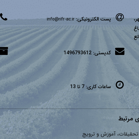
ر،
پست الکترونیکی:
info@rifr-ac.ir
اغ
تع
کدپستی:
1496793612
ساعات کاری:
7 تا 13
 مرتبط
تحقیقات، آموزش و ترویج