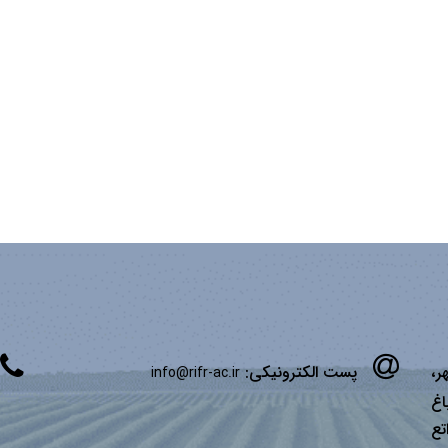
ر،
پست الکترونیکی:
info@rifr-ac.ir
اغ
تع