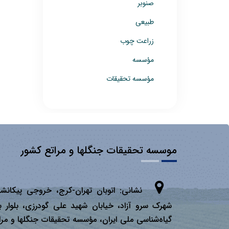
صنوبر
طبیعی
زراعت چوب
مؤسسه
مؤسسه تحقیقات
موسسه تحقیقات جنگلها و مراتع کشور
نشانی:
اتوبان تهران­-كرج، خروجی پیكانشه
شهرک سرو آزاد، خیابان شهید علی گودرزی، بلوار ب
گیاه‌شناسی ملی ایران، مؤسسه تحقیقات جنگلها و مرا