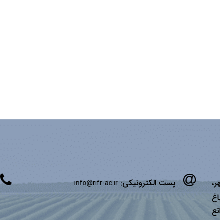
ر،
پست الکترونیکی:
info@rifr-ac.ir
اغ
تع