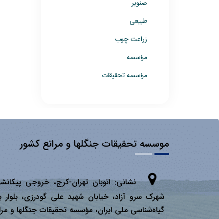
صنوبر
طبیعی
زراعت چوب
مؤسسه
مؤسسه تحقیقات
موسسه تحقیقات جنگلها و مراتع کشور
نشانی:
اتوبان تهران­-كرج، خروجی پیكانشه
شهرک سرو آزاد، خیابان شهید علی گودرزی، بلوار ب
گیاه‌شناسی ملی ایران، مؤسسه تحقیقات جنگلها و مرا