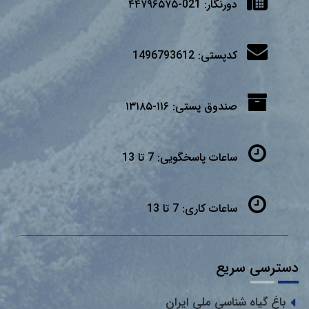
دورنگار:
021-۴۴۷۹۶۵۷۵
کدپستی:
1496793612
صندوق پستی:
۱۱۶-۱۳۱۸۵
ساعات پاسخگویی:
7 تا 13
ساعات کاری:
7 تا 13
دسترسی سریع
باغ گیاه شناسی ملی ایران