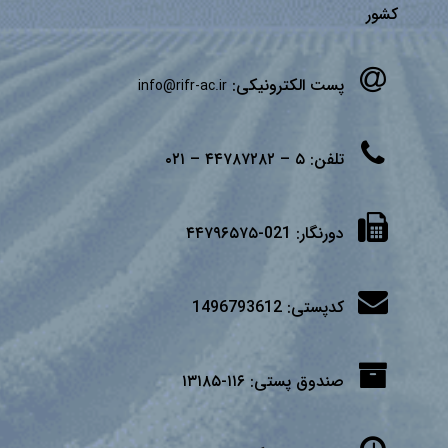
كشور
پست الکترونیکی:
info@rifr-ac.ir
تلفن:
۵ – ۴۴۷۸۷۲۸۲ – ۰۲۱
دورنگار:
021-۴۴۷۹۶۵۷۵
کدپستی:
1496793612
صندوق پستی:
۱۱۶-۱۳۱۸۵