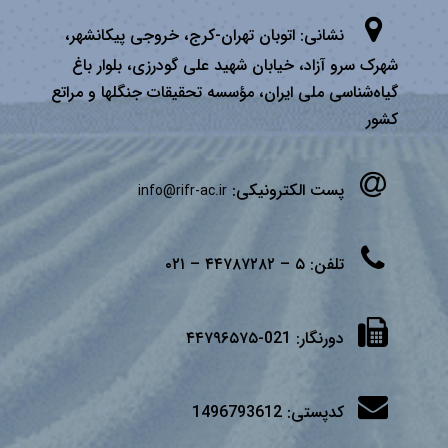
نشانی:
اتوبان تهران­-كرج، خروجی پیكانشهر،
شهرک سرو آزاد، خیابان شهید علی گودرزی، بلوار باغ
گیاه‌شناسی ملی ایران، مؤسسه تحقیقات جنگلها و مراتع
كشور
پست الکترونیکی:
info@rifr-ac.ir
تلفن:
۵ – ۴۴۷۸۷۲۸۲ – ۰۲۱
دورنگار:
021-۴۴۷۹۶۵۷۵
کدپستی:
1496793612