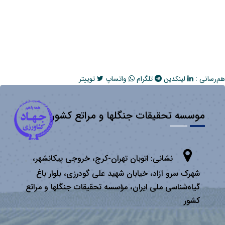
هم‌رسانی :
لینکدین
تلگرام
واتساپ
توییتر
موسسه تحقیقات جنگلها و مراتع کشور
نشانی:
اتوبان تهران­-كرج، خروجی پیكانشهر،
شهرک سرو آزاد، خیابان شهید علی گودرزی، بلوار باغ
گیاه‌شناسی ملی ایران، مؤسسه تحقیقات جنگلها و مراتع
كشور