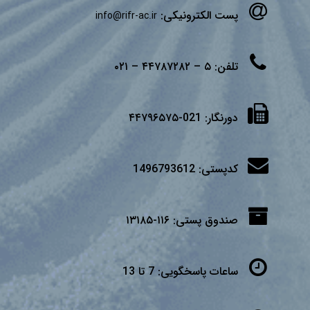
پست الکترونیکی:
info@rifr-ac.ir
تلفن:
۵ – ۴۴۷۸۷۲۸۲ – ۰۲۱
دورنگار:
021-۴۴۷۹۶۵۷۵
کدپستی:
1496793612
صندوق پستی:
۱۱۶-۱۳۱۸۵
ساعات پاسخگویی:
7 تا 13