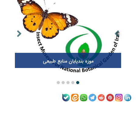
موزه بندپایان منابع طبیعی