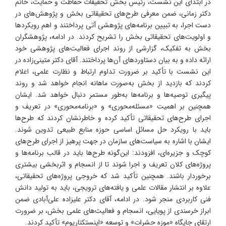
در ابتدای این نشست، رئیس بخش تحقیقات حفاظت و حمایت، خانم
دکتر زمانی، ضمن معرفی طرح‌های تحقیقاتی بخش و پژوهش‌های در
دست اجرا، به تبیین برنامه‌های پژوهشی آتی پرداختند و اهم رویکردها
و اولویت‌های تحقیقاتی بخش را تشریح کردند. در ادامه، پژوهشگران
بخش به تفکیک، گزارشی از روند اجرای فعالیت‌های پژوهشی خود
ارائه داده و به بیان دستاوردهای آن‌‌ها پرداختند. آقای دکتر متینی‌زاده در
این نشست با تأکید بر ضرورت تداوم ارتباط و نظارت علمی، اعلام
کردند که بازدید از بخش به‌صورت ماهانه انجام خواهد شد و روند
پیگیری توصیه‌ها و برنامه‌ها به‌طور مستمر دنبال خواهد شد. ایشان
همچنین بر اهمیت «مسئله‌محوری» و «برنامه‌محوری» در تعریف و
اجرای طرح‌های تحقیقاتی تأکید کرده و خاطرنشان کردند که طرح‌ها
باید با رویکرد حل مسائل اساسی حوزه منابع طبیعی تدوین شوند.
ایشان با اشاره به سیاست‌های سازمان در جهت پرهیز از اجرای طرح‌های
کوچک و جزیره‌ای، افزودند: این‌گونه طرح‌ها باید در قالب برنامه‌ها و
پروژه‌های کلان تعریف و اجرا شوند تا از انسجام و اثربخشی بیشتری
برخوردار باشند. همچنین تأکید شد که خروجی پروژه‌های تحقیقاتی،
علاوه بر انتشار مقالات علمی و یافته‌های ترویجی، باید به تولید دانش
فنی کاربردی منجر شود. در ادامه، آقای دکتر علیزاده علی‌آبادی ضمن
ابراز خرسندی از پویایی، انسجام و فعالیت‌های علمی بخش، بر ضرورت
ارتقای جایگاه «موزه حشرات» و توسعه «اینستکتاریوم» تأکید کردند.