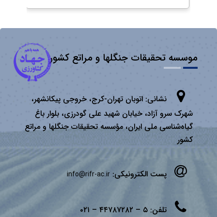
موسسه تحقیقات جنگلها و مراتع کشور
نشانی:
اتوبان تهران­-كرج، خروجی پیكانشهر،
شهرک سرو آزاد، خیابان شهید علی گودرزی، بلوار باغ
گیاه‌شناسی ملی ایران، مؤسسه تحقیقات جنگلها و مراتع
كشور
پست الکترونیکی:
info@rifr-ac.ir
تلفن:
۵ – ۴۴۷۸۷۲۸۲ – ۰۲۱