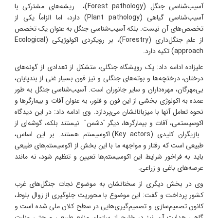
آسیب‌شناسی جنگل (Forest pathology)، ریشه‌های مشترکی با
آسیب‌شناسی گیاهی (Plant pathology) دارد، اما الزاماً یکی از
تخصص‌های آن نیست. بلکه آسیب‌شناسی جنگل به عنوان یک تخصص
از علم جنگل‌داری (Forestry)، بر رویکردی اکولوژیکی (Ecological
approach) تکیه دارد.
علیزاده ادامه داد: یک رویشگاه جنگلی، متشکل از تعدادی از گونه‌های
درختان، درختچه‌ها و بوته‌های جنگلی و نیز فون بسیار غنی از بندپایان،
بی‌مهرگان، مهره‌داران و سایر جانوران است. آسیب‌شناسی جنگل به طور
عمده به اکولوژی بخشی از این فون و فلور، به عنوان آفات و بیمارگرها و
نحوه تعامل آنها با میزبانانشان می‌پردازد. وی ادامه داد: در این دیدگاه
اکوسیستمی، آفات و بیمارگرها، دیگر "دشمن" نیستند بلکه، گوشه‌ای از
بازیگران کلیدی (Key actors) اکوسیستم هستند. بر این اساس،
طبیعی است که رفتار و مواجهه ما با این بخش از اکوسیستم‌های طبیعی
باید به فراخور شرایط این اکوسیستم‌ها تعیین و تنظیم شود، نه مانند
عرصه‌های باغی و زراعی.
وی در بخش دیگری از سخنانشان به موضوع نجات جنگل‌های غرب
کشور پرداخت و گفت: این موضوع با محوریت جلوگیری از زوال بلوط،
کانون تصمیم‌سازی و تصمیم‌گیری‌هایی در سطح کلان ملی شده است و
گاهی هدایت آن نیز در خارج از سازمان منابع طبیعی و حتی وزارت