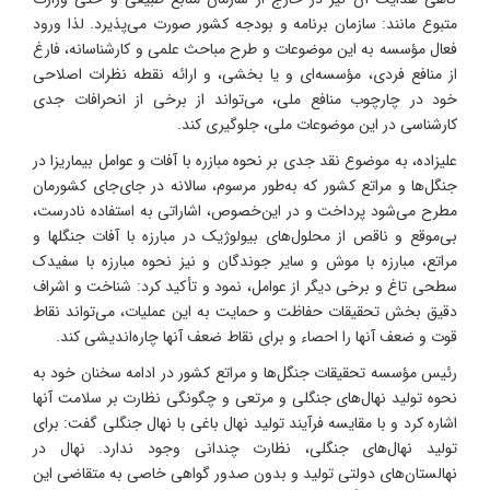
متبوع مانند: سازمان برنامه و بودجه کشور صورت می‌پذیرد. لذا ورود
فعال مؤسسه به این موضوعات و طرح مباحث علمی و کارشناسانه، فارغ
از منافع فردی، مؤسسه‌ای و یا بخشی، و ارائه نقطه نظرات اصلاحی
خود در چارچوب منافع ملی، می‌تواند از برخی از انحرافات جدی
کارشناسی در این موضوعات ملی، جلوگیری کند.
علیزاده، به موضوع نقد جدی بر نحوه مبازره با آفات و عوامل بیماریزا در
جنگل‌ها و مراتع کشور که به‌طور مرسوم، سالانه در جای‌جای کشورمان
مطرح می‌شود پرداخت و در این‌خصوص، اشاراتی به استفاده نادرست،
بی‌موقع و ناقص از محلول‌های بیولوژیک در مبارزه با آفات جنگلها و
مراتع، مبارزه با موش و سایر جوندگان و نیز نحوه مبارزه با سفیدک
سطحی تاغ و برخی دیگر از عوامل، نمود و تأکید کرد: شناخت و اشراف
دقیق بخش تحقیقات حفاظت و حمایت به این عملیات، می‌تواند نقاط
قوت و ضعف آنها را احصاء و برای نقاط ضعف آنها چاره‌اندیشی کند.
رئیس مؤسسه تحقیقات جنگل‌ها و مراتع کشور در ادامه سخنان خود به
نحوه تولید نهال‌های جنگلی و مرتعی و چگونگی نظارت بر سلامت آنها
اشاره کرد و با مقایسه فرآیند تولید نهال باغی با نهال جنگلی گفت: برای
تولید نهال‌های جنگلی، نظارت چندانی وجود ندارد. نهال در
نهالستان‌های دولتی تولید و بدون صدور گواهی خاصی به متقاضی این