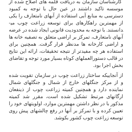
کارشناسان سازمان به دریافت قلمه­ های اصلاح شده از
موسسه تاکید داشتند در عین حال با توجه به کمبود
دسترسی به منابع آبی استفاده از آب­های نامتعارف را یکی
از مهمترین راهکارهای برای توسعه زراعت چوب می­
دانستند. با توجه به محدودیت قانونی ایجاد شده در عرضه
آب­های نامتعارف، تمرکز بر اراضی متعلق به تصفیه ­خانه ­ها
و اراضی کارخانه ­ها مدنظر قرار گرفت. همچنین برای
استفاده هر چه مفیدتر از نتیجه تحقیقات، ارائه این نتایج
در قالب دستورالعمل­های کوتاه بسیار مورد توجه و تقاضای
بخش اجرا بود.
از آنجاییکه ساختار زراعت چوب در سازمان تقویت شده
و از مرکز جنگل­های خارج از شمال و جنگل­های شمال
نماینده دارد و همچنین کمیته زراعت چوب از ذینفعان
ارگان­های مرتبط تشکیل شده است، مقرر شد کمیته
مذکور با در نظر داشتن مهمترین موارد، اولویت­های خود را
تعیین کرده و با تمرکز بر آنها در رفع چالش­های پیش روی
توسعه زراعت چوب کشور بکوشد.