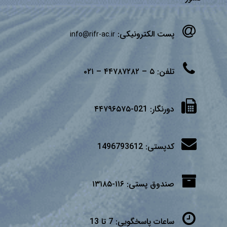
پست الکترونیکی:
info@rifr-ac.ir
تلفن:
۵ – ۴۴۷۸۷۲۸۲ – ۰۲۱
دورنگار:
021-۴۴۷۹۶۵۷۵
کدپستی:
1496793612
صندوق پستی:
۱۱۶-۱۳۱۸۵
ساعات پاسخگویی:
7 تا 13