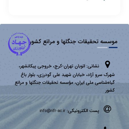
موسسه تحقیقات جنگلها و مراتع کشور
نشانی:
اتوبان تهران­-كرج، خروجی پیكانشهر،
شهرک سرو آزاد، خیابان شهید علی گودرزی، بلوار باغ
گیاه‌شناسی ملی ایران، مؤسسه تحقیقات جنگلها و مراتع
كشور
پست الکترونیکی:
info@rifr-ac.ir