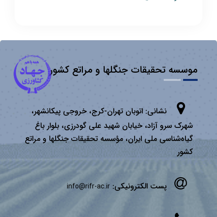
موسسه تحقیقات جنگلها و مراتع کشور
نشانی:
اتوبان تهران­-كرج، خروجی پیكانشهر،
شهرک سرو آزاد، خیابان شهید علی گودرزی، بلوار باغ
گیاه‌شناسی ملی ایران، مؤسسه تحقیقات جنگلها و مراتع
كشور
پست الکترونیکی:
info@rifr-ac.ir