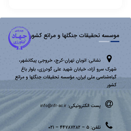
موسسه تحقیقات جنگلها و مراتع کشور
نشانی:
اتوبان تهران­-كرج، خروجی پیكانشهر،
شهرک سرو آزاد، خیابان شهید علی گودرزی، بلوار باغ
گیاه‌شناسی ملی ایران، مؤسسه تحقیقات جنگلها و مراتع
كشور
پست الکترونیکی:
info@rifr-ac.ir
تلفن:
۵ – ۴۴۷۸۷۲۸۲ – ۰۲۱