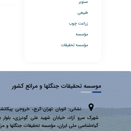
صنوبر
طبیعی
زراعت چوب
مؤسسه
مؤسسه تحقیقات
موسسه تحقیقات جنگلها و مراتع کشور
نشانی:
اتوبان تهران­-كرج، خروجی پیكانشه
شهرک سرو آزاد، خیابان شهید علی گودرزی، بلوار ب
گیاه‌شناسی ملی ایران، مؤسسه تحقیقات جنگلها و مرا