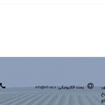
ر،
پست الکترونیکی:
info@rifr-ac.ir
اغ
تع