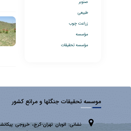
صنوبر
طبیعی
زراعت چوب
مؤسسه
مؤسسه تحقیقات
موسسه تحقیقات جنگلها و مراتع کشور
نشانی:
اتوبان تهران­-كرج، خروجی پیكانشه