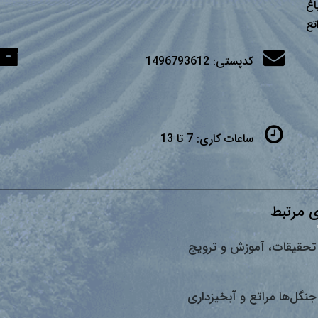
اغ
تع
کدپستی:
1496793612
ساعات کاری:
7 تا 13
 مرتبط
تحقیقات، آموزش و ترویج
جنگل‌ها مراتع و آبخیزداری