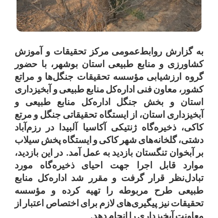
به
گزارش
روابط‌عمومی
مرکز
تحقیقات
و
آموزش
کشاورزی
و
منابع
طبیعی
استان
بوشهر،
با
حضور
گروه
ارزشیابی
مؤسسه
تحقیقات
جنگل‌ها
و
مراتع
کشور،
معاون
فنی
اداره‌کل
منابع
طبیعی
و
آبخیزداری
استان
و
بخش
جنگل
اداره‌کل
منابع
طبیعی
و
آبخیزداری
استان،
از
ایستگاه
تحقیقاتی
جنگل
و
مرتع
کاکی،
ذخیره‌گاه
ژنتیکی
آکاسیا
آلبیدا
در
رزم‌آباد
دشتی،
گلخانه‌های
شهر
کاکی
و
ایستگاه
پخش
سیلاب
بر
آبخوان
تنگستان
بازدید
به
عمل
آمد
.
در
این
بازدید،
موارد
قابل
اجرا
جهت
احیای
ذخیره‌گاه
مورد
تبادل‌نظر
قرار
گرفت
و
مقرر
شد
اداره‌کل
منابع
طبیعی
طرح
مربوطه
را
تهیه
کرده
و
مؤسسه
تحقیقات
نیز
پیگیری‌های
لازم
برای
اختصاص
اعتبار
از
معاونت
آبخیزداری
را
انجام
دهد
.