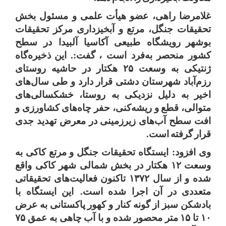
غلامرضا
راهی،
عضو
هیأت
علمی
و
مسئول
بخش
تحقیقات
جنگل،
مرتع
و
آبخیزداری
مرکز
تحقیقات
بوشهر
رویشگاه طبیعی آکاسیا آلبیدا در سطح
کشور منحصر به‌فرد است ،
گفت
:.
این
ذخیره‌گاه
ژنتیکی
به
وسعت
۲۵
هکتار
در
حاشیه
روستای
رزم‌آباد
شهرستان
دشتی
قرار
دارد
و
طی
سال‌های
اخیر
به
دلیل
نزدیکی
به
روستا،
خشکسالی‌های
متوالی،
قطع
و
ریشه‌کنی،
حفر
چاه‌های
کشاورزی
و
افت
سطح
آب‌های
زیرزمینی
در
معرض
تهدید
جدی
قرار
گرفته
است
.
وی
افزود
:
ایستگاه
تحقیقات
جنگل
و
مرتع
کاکی
به
وسعت
۱۲
هکتار
در
بخش
شمالی
شهر
کاکی
واقع
شده
و
از
سال
۱۳۷۲
تاکنون
فعالیت‌های
تحقیقاتی
متعددی
در
آن
اجرا
شده
است
.
این
ایستگاه
با
بادشکن
سبز
از
گونه
کنار
و
کهور
پاکستانی
به
عرض
۱۰
تا
۱۵
متر
محصور
شده
و
با
آب
چاهی
به
عمق
۷۵