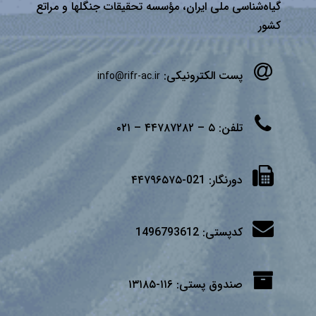
گیاه‌شناسی ملی ایران، مؤسسه تحقیقات جنگلها و مراتع
كشور
پست الکترونیکی:
info@rifr-ac.ir
تلفن:
۵ – ۴۴۷۸۷۲۸۲ – ۰۲۱
دورنگار:
021-۴۴۷۹۶۵۷۵
کدپستی:
1496793612
صندوق پستی:
۱۱۶-۱۳۱۸۵