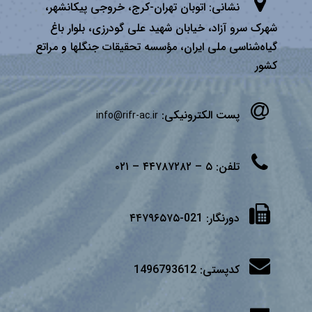
نشانی:
اتوبان تهران­-كرج، خروجی پیكانشهر،
شهرک سرو آزاد، خیابان شهید علی گودرزی، بلوار باغ
گیاه‌شناسی ملی ایران، مؤسسه تحقیقات جنگلها و مراتع
كشور
پست الکترونیکی:
info@rifr-ac.ir
تلفن:
۵ – ۴۴۷۸۷۲۸۲ – ۰۲۱
دورنگار:
021-۴۴۷۹۶۵۷۵
کدپستی:
1496793612