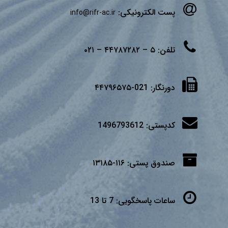
پست الکترونیکی:
info@rifr-ac.ir
تلفن:
۵ – ۴۴۷۸۷۲۸۲ – ۰۲۱
دورنگار:
021-۴۴۷۹۶۵۷۵
کدپستی:
1496793612
صندوق پستی:
۱۱۶-۱۳۱۸۵
ساعات پاسخگویی:
7 تا 13