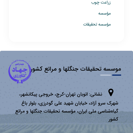
زراعت چوب
مؤسسه
مؤسسه تحقیقات
موسسه تحقیقات جنگلها و مراتع کشور
نشانی:
اتوبان تهران­-كرج، خروجی پیكانشهر،
شهرک سرو آزاد، خیابان شهید علی گودرزی، بلوار باغ
گیاه‌شناسی ملی ایران، مؤسسه تحقیقات جنگلها و مراتع
كشور