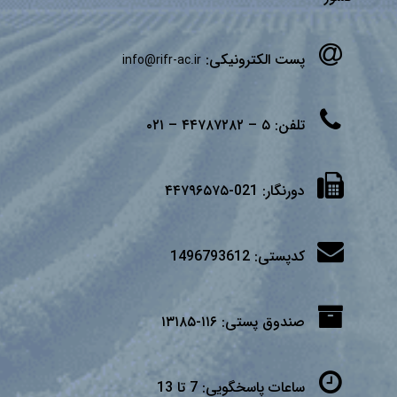
پست الکترونیکی:
info@rifr-ac.ir
تلفن:
۵ – ۴۴۷۸۷۲۸۲ – ۰۲۱
دورنگار:
021-۴۴۷۹۶۵۷۵
کدپستی:
1496793612
صندوق پستی:
۱۱۶-۱۳۱۸۵
ساعات پاسخگویی:
7 تا 13