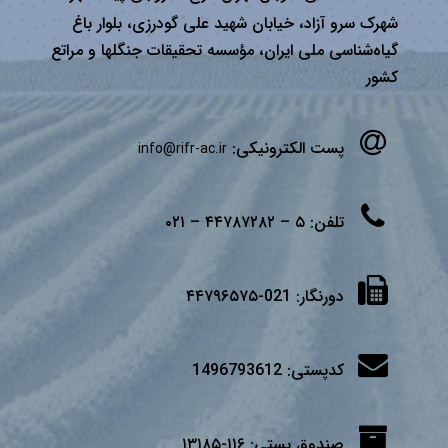
شهرک سرو آزاد، خیابان شهید علی گودرزی، بلوار باغ
گیاه‌شناسی ملی ایران، مؤسسه تحقیقات جنگلها و مراتع
كشور
پست الکترونیکی:
info@rifr-ac.ir
تلفن:
۵ – ۴۴۷۸۷۲۸۲ – ۰۲۱
دورنگار:
021-۴۴۷۹۶۵۷۵
کدپستی:
1496793612
صندوق پستی:
۱۱۶-۱۳۱۸۵