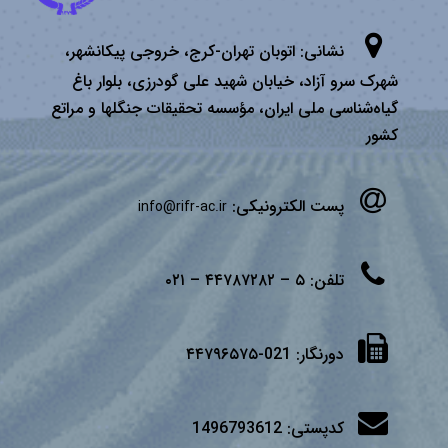
نشانی:
اتوبان تهران­-كرج، خروجی پیكانشهر،
شهرک سرو آزاد، خیابان شهید علی گودرزی، بلوار باغ
گیاه‌شناسی ملی ایران، مؤسسه تحقیقات جنگلها و مراتع
كشور
پست الکترونیکی:
info@rifr-ac.ir
تلفن:
۵ – ۴۴۷۸۷۲۸۲ – ۰۲۱
دورنگار:
021-۴۴۷۹۶۵۷۵
کدپستی:
1496793612